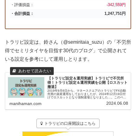
・評価損益：
-342,559円
・合計損益：
1,247,751円
トラリピ設定は、鈴さん（@semiritaia_suzu）の「不労所
得でセミリタイヤを目指す30代のブログ」で公開されて
いる設定を参考にして運用しとります。
【トラリピ設定＆運用実績】トラリピで不労所
得！トラリピ設定＆運用実績を公開【ロスカット
撤退】
2019年9月6日から、マネースクエアのトラリピでFX自動
売買の資産運用をしておりましたが、2024年12月19日付
けでロスカットとなり強制退場となりました…。このペー
ジでは、まにはまんのトラリピ設定といままでの運用実績
2024.06.08
manihaman.com
を紹介していきます。...
トラリピの口座開設はこちら