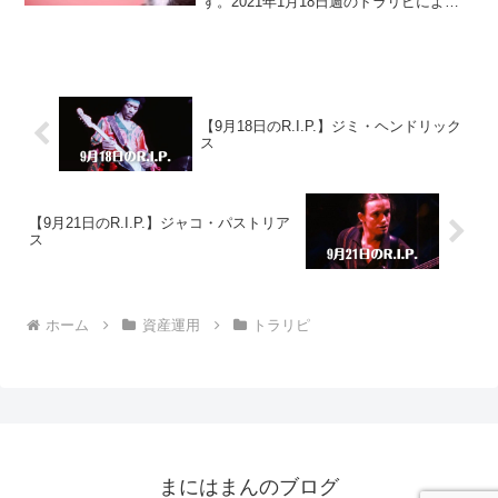
す。2021年1月18日週のトラリピによる
不労所得は、10,695円でございました。
トラリピ運用実績（72週目）・実現損
益：1,856,196円・評価損益：-3...
【9月18日のR.I.P.】ジミ・ヘンドリック
ス
【9月21日のR.I.P.】ジャコ・パストリア
ス
ホーム
資産運用
トラリピ
まにはまんのブログ