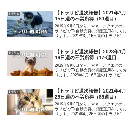
よる不労所得は、53,754円でございまし
た。また、裁量トレードによる実現損益
は、268,340円でございました。ト...
【トラリピ週次報告】2021年3月
トラリピ
15日週の不労所得（80週目）
2019年9月6日から、マネースクエアのト
ラリピでFX自動売買の資産運用をしてお
ります。2021年3月15日週のトラリピに
よる不労所得は、16,172円でございまし
た。トラリピ運用実績（80週目）・実現
損益：2,015,901円・評価損益：...
【トラリピ週次報告】2023年1月
トラリピ
16日週の不労所得（176週目）
2019年9月6日から、マネースクエアのト
ラリピでFX自動売買の資産運用をしてお
ります。2023年1月16日週のトラリピに
よる不労所得は、294,879円でございまし
た。また、裁量トレードによる実現損益
は、617,738円でございました。ト...
【トラリピ週次報告】2021年4月
トラリピ
26日週の不労所得（86週目）
2019年9月6日から、マネースクエアのト
ラリピでFX自動売買の資産運用をしてお
ります。2021年4月26日週のトラリピに
よる不労所得は、19,850円でございまし
た。トラリピ運用実績（86週目）・実現
損益：2,129,861円・評価損益：...