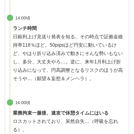
14:00頃
ランチ時間
日銀利上げ見送り発表を知る。その時点で証拠金維
持率118％ほど。50pipsほど円安に動いているけ
ど、やはり折り込み済みで動きにそんな勢いもない
し、多分、大丈夫やろ…。逆に、来年1月利上げ折
り込みになって、円高調整となるリスクのほうが高
そうや…（願望＆妄想＆メンヘラ）。
16:00頃
業務拘束一服後、速攻で休憩タイムにはいる
ロスカットされており、呆然自失…（呼吸を忘れ
る）。