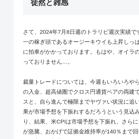
徒然と雑感
さて、2024年7月8日週のトラリピ週次実績
一の稼ぎ頭であるオージーキウイも上昇しっ
に拍車がかかっております。もはや、オイラ
っておりません…。
裁量トレードについては、今週もいろいろやらか
の入金、超高値圏でクロス円通貨ペアの両建て
スと、自ら進んで極限までヤヴァい状況に追い込
果が市場予想を下振れするだろうという見込み
り、結果、米CPIは市場予想を下振れ、さら
が急騰、おかげで証拠金維持率が140％まで