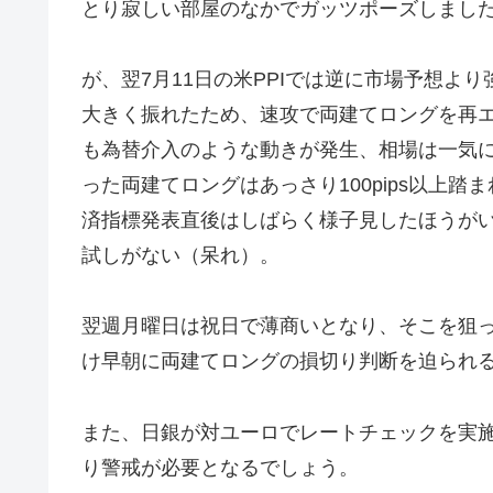
とり寂しい部屋のなかでガッツポーズしまし
が、翌7月11日の米PPIでは逆に市場予想よ
大きく振れたため、速攻で両建てロングを再
も為替介入のような動きが発生、相場は一気
った両建てロングはあっさり100pips以上踏ま
済指標発表直後はしばらく様子見したほうが
試しがない（呆れ）。
翌週月曜日は祝日で薄商いとなり、そこを狙
け早朝に両建てロングの損切り判断を迫られ
また、日銀が対ユーロでレートチェックを実
り警戒が必要となるでしょう。