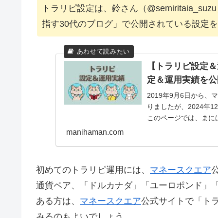
トラリピ設定は、鈴さん（@semiritaia_
指す30代のブログ」で公開されている設定
【トラリピ設定＆
定＆運用実績を公
2019年9月6日から
りましたが、2024年
このページでは、まに
きます。...
manihaman.com
初めてのトラリピ運用には、
マネースクエア
通貨ペア、「ドルカナダ」「ユーロポンド」
ある方は、
マネースクエア
公式サイトで「ト
みるのもよいでしょう。