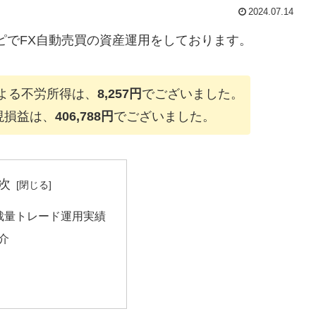
2024.07.14
ピでFX自動売買の資産運用をしております。
による不労所得は、
8,257円
でございました。
現損益は、
406,788円
でございました。
次
裁量トレード運用実績
介