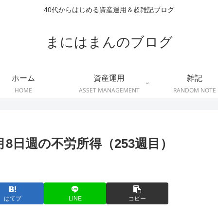
40代からはじめる資産運用＆超雑記ブログ
まにはまんのブログ
ホーム
資産運用
雑記
HOME
ASSET MANAGEMENT
RANDOM NOTE
月8日週の不労所得（253週目）
はてブ
LINE
コピー