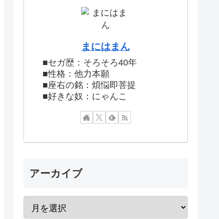
まにはまん
■セガ歴：そろそろ40年
■性格：他力本願
■座右の銘：煩悩即菩提
■好きな奴：にゃんこ
アーカイブ