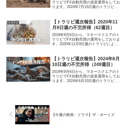
ラリピでFX自動売買の資産運用をしてお
ります。2024年7月15日週のトラリピに
よる不労所得は、3,764円でございまし
た。また、裁量トレードによる実現損益
は、-2,073,847円でございました。...
【トラリピ週次報告】2020年11
トラリピ
月9日週の不労所得（62週目）
2019年9月6日から、マネースクエアのト
ラリピでFX自動売買の運用をしておりま
す。2020年11月9日週のトラリピによる
不労所得は、40,103円でございました。
トラリピ運用実績（62週目）・実現損
益：1,707,242円・評価損益：-2...
【トラリピ週次報告】2024年6月
トラリピ
10日週の不労所得（249週目）
2019年9月6日から、マネースクエアのト
ラリピでFX自動売買の資産運用をしてお
ります。2024年6月10日週のトラリピに
よる不労所得は、38,160円でございまし
た。また、裁量トレードによる実現損益
は、282,676円でございました。トラ...
【今週の映画・ドラマ】ザ・ボーイズ