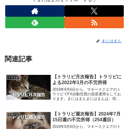
まにはまん
関連記事
【トラリピ月次報告】トラリピに
トラリピ
よる2022年3月の不労所得
2019年9月6日から、マネースクエアのト
ラリピでFX自動売買の資産運用をしてお
ります。まにはまんまにはまんは、現
在、約10,000,000円の資金でトラリピを
運用し、月平均約120,000円の不労所得を
得ております！さて、トラリピによる2...
【トラリピ週次報告】2024年7月
トラリピ
15日週の不労所得（254週目）
2019年9月6日から、マネースクエアのト