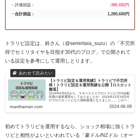
・評価損益：
-386,692円
・合計損益：
1,280,600円
トラリピ設定は、鈴さん（@semiritaia_suzu）の「不労所
得でセミリタイヤを目指す30代のブログ」で公開されて
いる設定を参考にして運用しとります。
【トラリピ設定＆運用実績】トラリピで不労所
得！トラリピ設定＆運用実績を公開【ロスカット
撤退】
2019年9月6日から、マネースクエアのトラリピでFX自動
売買の資産運用をしておりましたが、2024年12月19日付
けでロスカットとなり強制退場となりました…。このペー
ジでは、まにはまんのトラリピ設定といままでの運用実績
2024.06.08
manihaman.com
を紹介していきます。...
初めてトラリピを運用するなら、ショック相場に強くトラ
リピと相性がよいといわれている「豪ドル/NZドル（オー