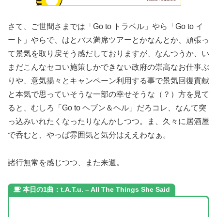
さて、ご世間さまでは「Go to トラベル」やら「Go to イ
ート」やらで、はとバス満席ツアーとかなんとか、頑張っ
て景気を取り戻そう感だしておりますが、なんつうか、い
まだこんなセコい施策しかできない政府の崇高なお仕事ぶ
りや、意気揚々とキャンペーン利用する事で景気回復貢献
と本気で思っていそうな一部の幸せそうな（？）方を見て
ると、むしろ「Go to ヘブン＆ヘル」だろコレ、なんて突
っ込みいれたくなったりなんかしつつ。ま、久々に居酒屋
で呑むと、やっぱ雰囲気と気分はええわなぁ。
諸行無常を感じつつ、また来週。
本日の1曲：t.A.T.u. – All The Things She Said