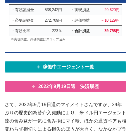
・有効証拠金
538,242円
・実現損益
－29,629円
・必要証拠金
272,709円
・評価損益
－10,129円
・有効比率
223％
・合計損益
－39,758円
※実現損益、評価損益はスワップ込み
稼働中エージェント一覧
2022年9月19日週 決済履歴
さて、2022年9月19日週のマイメイトさんですが、24年
ぶりの歴史的為替介入発動により、米ドル円エージェント
達の含み益が一気に含み損にマイ転、ほかの通貨ペアも相
変わらず損切りによる損失のほうが大きく、なかなかプラ