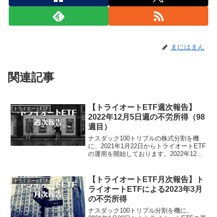
まにはまん
関連記事
【トライオートETF週次報告】
トライオートETF
2022年12月5日週の不労所得（98
週目）
ナスダック100トリプルの株式分割を機
に、2021年1月22日からトライオートETF
の運用を開始しております。2022年12月
5日週のトライオートETFによる不労所得
は、0円でございました。トライオート
ETF運用実績（98週目）・証拠金預託...
【トライオートETF月次報告】ト
トライオートETF
ライオートETFによる2023年3月
の不労所得
ナスダック100トリプル分割を機に、