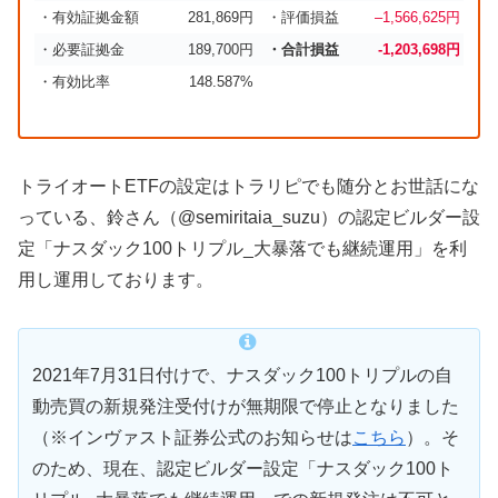
・有効証拠金額
281,869円
・評価損益
–
1,566,625
円
・必要証拠金
189,700円
・合計損益
-1,203,698円
・有効比率
148.587%
トライオートETFの設定はトラリピでも随分とお世話にな
っている、鈴さん（@semiritaia_suzu）の認定ビルダー設
定「ナスダック100トリプル_大暴落でも継続運用」を利
用し運用しております。
2021年7月31日付けで、ナスダック100トリプルの自
動売買の新規発注受付けが無期限で停止となりました
（※インヴァスト証券公式のお知らせは
こちら
）。そ
のため、現在、認定ビルダー設定「ナスダック100ト