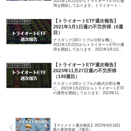
2021年1月22日からトライオートETFの運
用を開始しております。トライオート
ETFによる2023年3月の不労所得月次報告
でございます。トライオートETFによる
2023年3月の不労所得は、-25,852...
【トライオートETF週次報告】
トライオートETF
2021年3月1日週の不労所得（6週
目）
ナスダック100トリプル分割を機に、
2021年1月22日からトライオートETFの運
用を開始しております。2021年3月1日週
のトライオートETFによる不労所得は、
5,987円でございました。トライオート
ETF運用実績（6週目）・実現損益26...
【トライオートETF週次報告】
トライオートETF
2023年11月27日週の不労所得
（149週目）
ナスダック100トリプルの株式分割を機
に、2021年1月22日からトライオートETF
の運用を開始しております。2023年11月
27日週のトライオートETFによる不労所
得は、0円でございました。トライオート
ETF運用実績（149週目）・証拠金...
【マイメイト週次報告】2022年9月19日
週の運用実績（7週目）