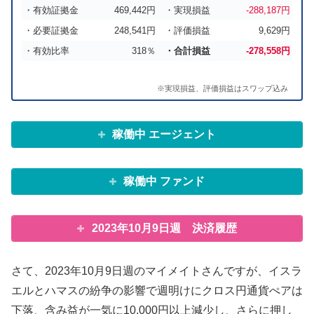
・有効証拠金
469,442円
・実現損益
-288,187円
・必要証拠金
248,541円
・評価損益
9,629円
・有効比率
318％
・合計損益
-278,558円
※実現損益、評価損益はスワップ込み
稼働中 エージェント
稼働中 ファンド
2023年10月9日週 決済履歴
さて、2023年10月9日週のマイメイトさんですが、イスラ
エルとハマスの紛争の影響で週明けにクロス円通貨ぺアは
下落、含み益が一気に10,000円以上減少し、さらに押し