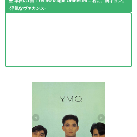
本日の1曲：
Yellow Magic Orchestra
– 君に、胸キュン。
-浮気なヴァカンス-