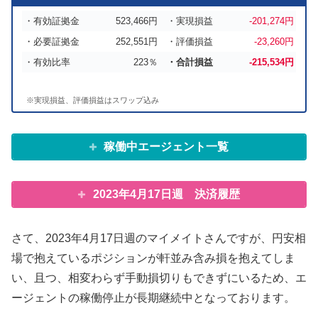
・有効証拠金
523,466円
・実現損益
-201,274円
・必要証拠金
252,551円
・評価損益
-23,260円
・有効比率
223％
・合計損益
-215,534円
※実現損益、評価損益はスワップ込み
稼働中エージェント一覧
2023年4月17日週 決済履歴
さて、2023年4月17日週のマイメイトさんですが、円安相
場で抱えているポジションが軒並み含み損を抱えてしま
い、且つ、相変わらず手動損切りもできずにいるため、エ
ージェントの稼働停止が長期継続中となっております。