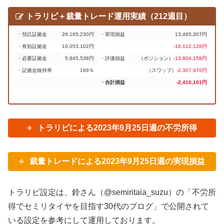
トラリピ＋裁量トレード運用実績（212週目）
・預託証拠金
26,165,230円
・実現損益
13,465,307円
・有効証拠金
10,053,102円
-16,112,128円
・必要証拠金
5,945,538円
・評価損益
（ポジション）
-13,804,158円
・証拠金維持率
169％
（スワップ）
-2,307,970円
・合計損益
-2,410,101円
トラリピによる2023年9月25日週の不労所得
裁量トレードによる2023年9月25日週の実現損益
トラリピ設定は、鈴さん（@semiritaia_suzu）の「不労所
得でセミリタイヤを目指す30代のブログ」で公開されて
いる設定を参考にして運用しております。