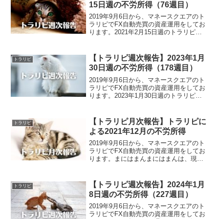
15日週の不労所得（76週目）
2019年9月6日から、マネースクエアのト
ラリピでFX自動売買の資産運用をしてお
ります。2021年2月15日週のトラリピに
よる不労所得は、14,202円でございまし
た。トラリピ運用実績（76週目）・実現
損益：1,905,478円・評価損益：...
【トラリピ週次報告】2023年1月
トラリピ
30日週の不労所得（178週目）
2019年9月6日から、マネースクエアのト
ラリピでFX自動売買の資産運用をしてお
ります。2023年1月30日週のトラリピに
よる不労所得は、120,954円でございまし
た。トラリピ＋裁量トレード運用実績
（178週目）・預託証拠金16,957,...
【トラリピ月次報告】トラリピに
トラリピ
よる2021年12月の不労所得
2019年9月6日から、マネースクエアのト
ラリピでFX自動売買の資産運用をしてお
ります。まにはまんまにはまんは、現
在、約10,000,000円の資金でトラリピを
運用し、月平均約100,000円の不労所得を
得ております！さて、トラリピによる2...
【トラリピ週次報告】2024年1月
トラリピ
8日週の不労所得（227週目）
2019年9月6日から、マネースクエアのト
ラリピでFX自動売買の資産運用をしてお