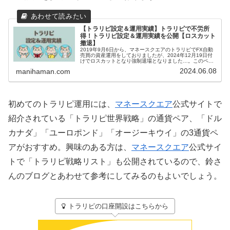
【トラリピ設定＆運用実績】トラリピで不労所
得！トラリピ設定＆運用実績を公開【ロスカット
撤退】
2019年9月6日から、マネースクエアのトラリピでFX自動
売買の資産運用をしておりましたが、2024年12月19日付
けでロスカットとなり強制退場となりました…。このペー
ジでは、まにはまんのトラリピ設定といままでの運用実績
2024.06.08
manihaman.com
を紹介していきます。...
初めてのトラリピ運用には、
マネースクエア
公式サイトで
紹介されている「トラリピ世界戦略」の通貨ペア、「ドル
カナダ」「ユーロポンド」「オージーキウイ」の3通貨ペ
アがおすすめ。興味のある方は、
マネースクエア
公式サイ
トで「トラリピ戦略リスト」も公開されているので、鈴さ
んのブログとあわせて参考にしてみるのもよいでしょう。
トラリピの口座開設はこちらから