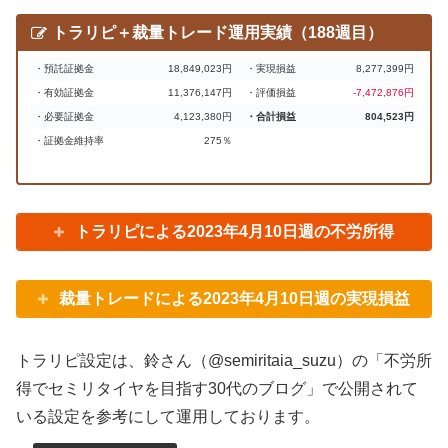
トラリピ＋裁量トレード運用実績（188週目）
・預託証拠金
18,849,023円
・実現損益
8,277,399円
・有効証拠金
11,376,147円
・評価損益
-7,472,876円
・必要証拠金
4,123,380円
・合計損益
804,523円
・証拠金維持率
275％
トラリピによる2023年4月10日週の不労所得
裁量トレードによる2023年4月10日週の実現損益
トラリピ設定は、鈴さん（@semiritaia_suzu）の「不労所
得でセミリタイヤを目指す30代のブログ」で公開されて
いる設定を参考にして運用しております。