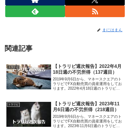
まにはまん
関連記事
【トラリピ週次報告】2022年4月
トラリピ
18日週の不労所得（137週目）
2019年9月6日から、マネースクエアのト
ラリピでFX自動売買の資産運用をしてお
ります。2022年4月18日週のトラリピに
よる不労所得は、58,316円でございまし
た。トラリピ運用実績（137週目）・実現
損益4,256,260円・預託証拠金...
【トラリピ週次報告】2023年11
トラリピ
月6日週の不労所得（218週目）
2019年9月6日から、マネースクエアのト
ラリピでFX自動売買の資産運用をしてお
ります。2023年11月6日週のトラリピに