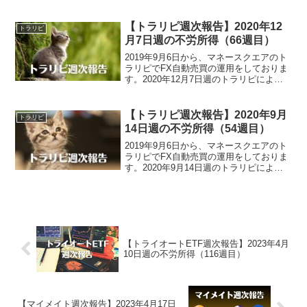
よる不労所得は、33,971円でございまし
た。また、裁量トレードによる実現損益
は、1,925円でございました。トラリピ...
【トラリピ週次報告】2020年12
トラリピ
月7日週の不労所得（66週目）
2019年9月6日から、マネースクエアのト
ラリピでFX自動売買の運用をしておりま
す。2020年12月7日週のトラリピによる
不労所得は、21,386円でございました。
トラリピ運用実績（66週目）・実現損
益：1,772,399円・評価損益：-3...
【トラリピ週次報告】2020年9月
トラリピ
14日週の不労所得（54週目）
2019年9月6日から、マネースクエアのト
ラリピでFX自動売買の運用をしておりま
す。2020年9月14日週のトラリピによる
不労所得は、25,510円でございました。
トラリピ運用実績（54週目）・実現損
益：1,590,310円・評価損益：-3...
【トライオートETF週次報告】2023年4月
10日週の不労所得（116週目）
【マイメイト週次報告】2023年4月17日