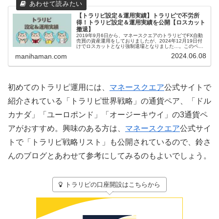
【トラリピ設定＆運用実績】トラリピで不労所
得！トラリピ設定＆運用実績を公開【ロスカット
撤退】
2019年9月6日から、マネースクエアのトラリピでFX自動
売買の資産運用をしておりましたが、2024年12月19日付
けでロスカットとなり強制退場となりました…。このペー
ジでは、まにはまんのトラリピ設定といままでの運用実績
2024.06.08
manihaman.com
を紹介していきます。...
初めてのトラリピ運用には、
マネースクエア
公式サイトで
紹介されている「トラリピ世界戦略」の通貨ペア、「ドル
カナダ」「ユーロポンド」「オージーキウイ」の3通貨ペ
アがおすすめ。興味のある方は、
マネースクエア
公式サイ
トで「トラリピ戦略リスト」も公開されているので、鈴さ
んのブログとあわせて参考にしてみるのもよいでしょう。
トラリピの口座開設はこちらから