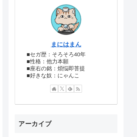
まにはまん
■セガ歴：そろそろ40年
■性格：他力本願
■座右の銘：煩悩即菩提
■好きな奴：にゃんこ
アーカイブ