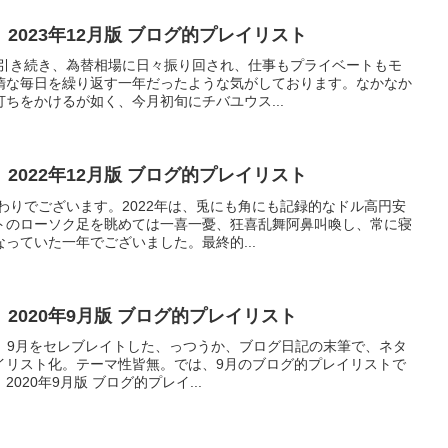
2023年12月版 ブログ的プレイリスト
に引き続き、為替相場に日々振り回され、仕事もプライベートもモ
惰な毎日を繰り返す一年だったような気がしております。なかなか
ちをかけるが如く、今月初旬にチバユウス...
2022年12月版 ブログ的プレイリスト
終わりでございます。2022年は、兎にも角にも記録的なドル高円安
トのローソク足を眺めては一喜一憂、狂喜乱舞阿鼻叫喚し、常に寝
っていた一年でございました。最終的...
2020年9月版 ブログ的プレイリスト
て事で、9月をセレブレイトした、っつうか、ブログ日記の末筆で、ネタ
イリスト化。テーマ性皆無。では、9月のブログ的プレイリストで
020年9月版 ブログ的プレイ...