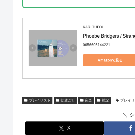
KARLTUFOU
Phoebe Bridgers / Strang
0656605144221
Amazonで見る
プレイリスト
徒然ごと
音楽
雑記
プレイリ
＼ 
X