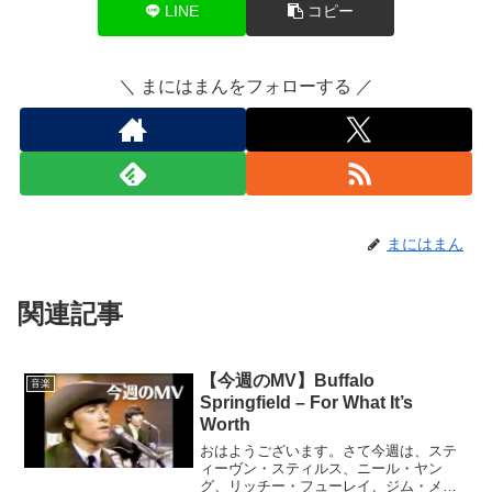
LINE
コピー
＼ まにはまんをフォローする ／
まにはまん
関連記事
【今週のMV】Buffalo
音楽
Springfield – For What It’s
Worth
おはようございます。さて今週は、ステ
ィーヴン・スティルス、ニール・ヤン
グ、リッチー・フューレイ、ジム・メッ