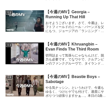
シーナと、のちの各メンバーの活躍を考
えるととんでもないメンツが揃っていた
バンド、バッファロー・スプリングフィ
【今週のMV】Georgia –
音楽
ールドの「フォー・ホワッツ...
Running Up That Hill
おそようございます。さて、今週は、レ
フトフィールドのニール・バーンズを父
にもつ、ジョージアの「ランニング・ア
ップ・ザット・ヒル」をピックアップ。
この曲はケイト・ブッシュのカヴァーな
んですが、なんといいますか、とにかく
【今週のMV】Khruangbin –
音楽
音が気持ちいい。まぁ、ヴ...
Evan Finds The Third Room
切羽詰まって気張らにゃならんけど、脱
力も必要です。てなワケで、クルアンビ
ンのファンクグルーヴで、タイランド？
のおかんと一緒にレッツ脱力＆ダンシン
グ。昭和生まれの連中どもの「おかん」
のイメージを完璧に具現化している、こ
【今週のMV】Beastie Boys –
音楽
のおばはんの腰つきはどう...
Sabotage
やる気ナッシン。というわけで、今週も
ゆるく、つけヒゲでも付けて、適度にサ
ボりつつ頑張りますかぁ…。本日の1曲：
Beastie Boys -
Sabotage(function(b,c,f,g,a,d,e)
{b.MoshimoAffiliat...