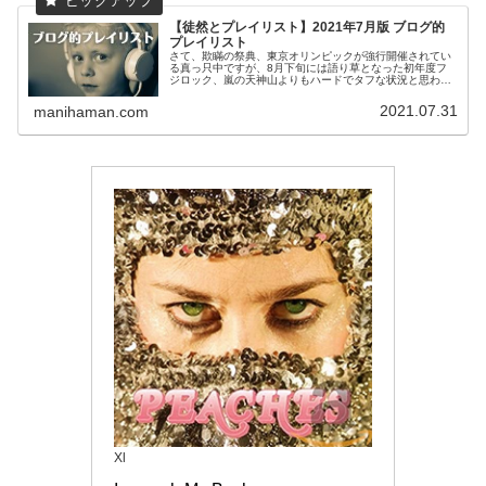
【徒然とプレイリスト】2021年7月版 ブログ的
プレイリスト
さて、欺瞞の祭典、東京オリンピックが強行開催されてい
る真っ只中ですが、8月下旬には語り草となった初年度フ
ジロック、嵐の天神山よりもハードでタフな状況と思われ
るフジロック '21の開催も控えております。ただ立ち止ま
っているだけでは状況は悪化す...
2021.07.31
manihaman.com
Xl