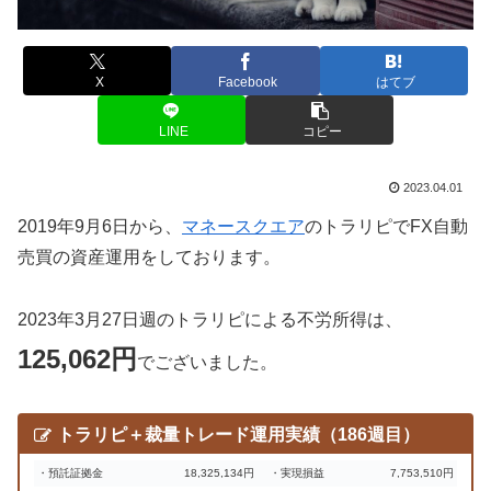
X
Facebook
はてブ
LINE
コピー
2023.04.01
2019年9月6日から、
マネースクエア
のトラリピでFX自動
売買の資産運用をしております。
2023年3月27日週のトラリピによる不労所得は、
125,062円
でございました。
トラリピ＋裁量トレード運用実績（186週目）
・預託証拠金
18,325,134円
・実現損益
7,753,510円