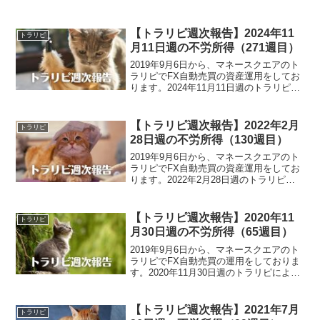
【トラリピ週次報告】2024年11
トラリピ
月11日週の不労所得（271週目）
2019年9月6日から、マネースクエアのト
ラリピでFX自動売買の資産運用をしてお
ります。2024年11月11日週のトラリピに
よる不労所得は、13,058円でございまし
た。また、裁量トレードによる実現損益
は、-641,499円でございました。...
【トラリピ週次報告】2022年2月
トラリピ
28日週の不労所得（130週目）
2019年9月6日から、マネースクエアのト
ラリピでFX自動売買の資産運用をしてお
ります。2022年2月28日週のトラリピに
よる不労所得は、95,545円でございまし
た。トラリピ運用実績（130週目）・実現
損益3,699,385円・預託証拠金...
【トラリピ週次報告】2020年11
トラリピ
月30日週の不労所得（65週目）
2019年9月6日から、マネースクエアのト
ラリピでFX自動売買の運用をしておりま
す。2020年11月30日週のトラリピによる
不労所得は、19,712円でございました。
トラリピ運用実績（65週目）・実現損
益：1,751,013円・評価損益：-...
【トラリピ週次報告】2021年7月
トラリピ