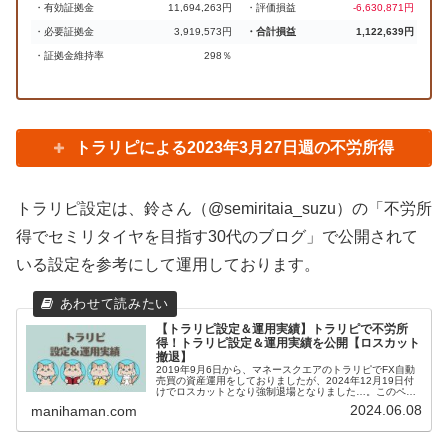
・有効証拠金
11,694,263円
・評価損益
-6,630,871円
・必要証拠金
3,919,573円
・合計損益
1,122,639円
・証拠金維持率
298％
トラリピによる2023年3月27日週の不労所得
トラリピ設定は、鈴さん（@semiritaia_suzu）の「不労所
得でセミリタイヤを目指す30代のブログ」で公開されて
いる設定を参考にして運用しております。
【トラリピ設定＆運用実績】トラリピで不労所
得！トラリピ設定＆運用実績を公開【ロスカット
撤退】
2019年9月6日から、マネースクエアのトラリピでFX自動
売買の資産運用をしておりましたが、2024年12月19日付
けでロスカットとなり強制退場となりました…。このペー
ジでは、まにはまんのトラリピ設定といままでの運用実績
2024.06.08
manihaman.com
を紹介していきます。...