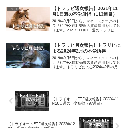
た。また、裁量トレードによる不労所得
は、94,550円でございました。トラリ...
【トラリピ週次報告】2021年11
トラリピ
月1日週の不労所得（113週目）
2019年9月6日から、マネースクエアのト
ラリピでFX自動売買の資産運用をしてお
ります。2021年11月1日週のトラリピに
よる不労所得は、32,103円でございまし
た。トラリピ運用実績（113週目）・実現
損益2,985,839円・預託証拠金...
【トラリピ月次報告】トラリピに
トラリピ
よる2024年2月の不労所得
2019年9月6日から、マネースクエアのト
ラリピでFX自動売買の資産運用をしてお
ります。トラリピによる2024年2月の月次
結果報告でございます。トラリピによる
2024年2月の不労所得トラリピによる
2024年2月の不労所得は、100,718円...
【トライオートETF週次報告】2022年11
月28日週の不労所得（97週目）
【トライオートETF週次報告】2022年12