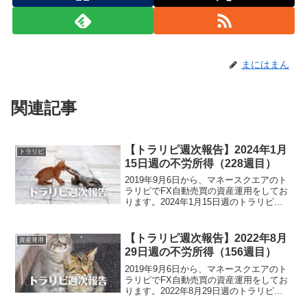
まにはまん
関連記事
【トラリピ週次報告】2024年1月
トラリピ
15日週の不労所得（228週目）
2019年9月6日から、マネースクエアのト
ラリピでFX自動売買の資産運用をしてお
ります。2024年1月15日週のトラリピに
よる不労所得は、8,797円でございまし
た。また、裁量トレードによる実現損益
は、938,513円でございました。トラリ...
【トラリピ週次報告】2022年8月
資産運用
29日週の不労所得（156週目）
2019年9月6日から、マネースクエアのト
ラリピでFX自動売買の資産運用をしてお
ります。2022年8月29日週のトラリピに
よる不労所得は、49,831円でございまし