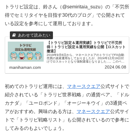
トラリピ設定は、鈴さん（@semiritaia_suzu）の「不労所
得でセミリタイヤを目指す30代のブログ」で公開されて
いる設定を参考にして運用しております。
【トラリピ設定＆運用実績】トラリピで不労所
得！トラリピ設定＆運用実績を公開【ロスカット
撤退】
2019年9月6日から、マネースクエアのトラリピでFX自動
売買の資産運用をしておりましたが、2024年12月19日付
けでロスカットとなり強制退場となりました…。このペー
ジでは、まにはまんのトラリピ設定といままでの運用実績
2024.06.08
manihaman.com
を紹介していきます。...
初めてのトラリピ運用には、
マネースクエア
公式サイトで
紹介されている「トラリピ世界戦略」の通貨ペア、「ドル
カナダ」「ユーロポンド」「オージーキウイ」の3通貨ペ
アがおすすめ。興味のある方は、
マネースクエア
公式サイ
トで「トラリピ戦略リスト」も公開されているので参考に
してみるのもよいでしょう。