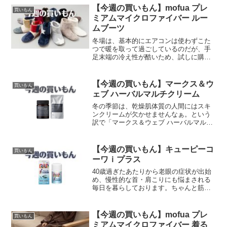
【今週の買いもん】mofua プレ
買いもん
ミアムマイクロファイバー ルー
ムブーツ
冬場は、基本的にエアコンは使わずこた
つで暖を取って過ごしているのだが、手
足末端の冷え性が酷いため、試しに購
入。うむ、完全ではないが冷えの辛さが
和らいだ。もふもふ感がええ感じや…
（恍惚）しかし、寒さの影響で余計に感
【今週の買いもん】マークス＆ウ
買いもん
じるが、年がら年中関節痛が酷...
ェブ ハーバルマルチクリーム
冬の季節は、乾燥肌体質の人間にはスキ
ンクリームが欠かせませんなぁ。という
訳で「マークス＆ウェブ ハーバルマルチ
クリーム」のご紹介。オイラは、もうか
れこれ5年以上は愛用しておりますが、そ
もそも何故に草臥れたおっさんが、こん
【今週の買いもん】キューピーコ
買いもん
な小洒落たもんを使っ...
ーワｉプラス
40歳過ぎたあたりから老眼の症状が出始
め、慢性的な首・肩こりにも悩まされる
毎日を暮らしております。ちゃんと筋ト
レでもして代謝をあげるのが一番効果的
なんだろうが、そんなやる気もおきず、
ストレッチくらいはやってみるも全く効
【今週の買いもん】mofua プレ
買いもん
果がないので、ひとまず...
ミアムマイクロファイバー 着る