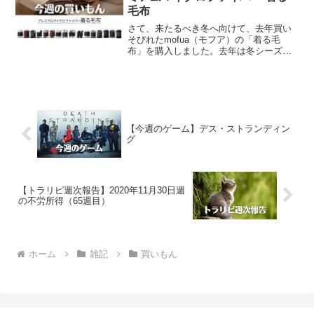
毛布
さて、来たるべき冬へ向けて、去年買い
そびれたmofua（モフア）の「着る毛
布」を購入しました。去年は冬シーズン
真っ只中で購入しようとしたためか「着
る毛布」が在庫切れとなっており「ルー
ムブーツ」しか購入できなかったので、
今年は冬シーズン本到来...
【今週のゲーム】デス・ストランディン
グ
【トラリピ週次報告】2020年11月30日週
の不労所得（65週目）
ホーム
雑記
買いもん