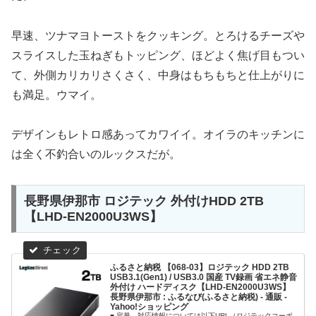
早速、ツナマヨトーストをクッキング。とろけるチーズや
スライスした玉ねぎもトッピング、ほどよく焦げ目もつい
て、外側カリカリさくさく、中身はもちもちと仕上がりに
も満足。ウマイ。
デザインもレトロ感あってカワイイ。オイラのキッチンに
は全く不釣合いのルックスだが。
長野県伊那市 ロジテック 外付けHDD 2TB
【LHD-EN2000U3WS】
ふるさと納税 【068-03】ロジテック HDD 2TB
USB3.1(Gen1) / USB3.0 国産 TV録画 省エネ静音
外付け ハードディスク【LHD-EN2000U3WS】
長野県伊那市 : ふるなび(ふるさと納税) - 通販 -
Yahoo!ショッピング
■ 容量 対応情報については以下URL（ロジテックコーポ