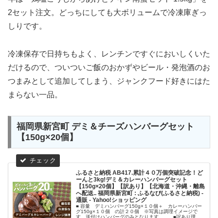
2セット注文。どっちにしても大ボリュームで冷凍庫ぎっ
しりです。
冷凍保存で日持ちもよく、レンチンですぐにおいしくいた
だけるので、ついついご飯のおかずやビール・発泡酒のお
つまみとして追加してしまう、ジャンクフード好きにはた
まらない一品。
福岡県新宮町 デミ＆チーズハンバーグセット
【150g×20個】
ふるさと納税 AB417.累計４０万個突破記念！ど
ーんと3kg!デミ＆カレーハンバーグセット
【150g×20個】【訳あり】【北海道・沖縄・離島
へ配送.. 福岡県新宮町 : ふるなび(ふるさと納税) -
通販 - Yahoo!ショッピング
■ 容量 デミハンバーグ150g×１０個＋ カレーハンバー
グ150g×１０個 の計２０個 ※写真は調理イメージで
す。送付はハンバーグのみとなります。 ■訳あり理