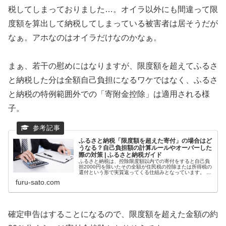
税してしまっておりました…。オイラ以外にも間違って限
度額を算出して納税してしまっている被害者は居そうだが
なぁ。アホなのはオイラだけなのかなぁ。
まぁ、若干の慰めにはなりますが、限度額を超えてふるさ
と納税した分は全額自己負担になるワケではなく、ふるさ
と納税の特例範囲外での「寄附金控除」は適用される様
子。
ふるさと納税「限度額を超えた寄付」の場合はど
うなる？自己負担額の計算ルールやオーバーした
際の対策 | ふるさと納税ガイド
ふるさと納税は、控除限度額以内での寄付をすると自己負
担2000円を除いたその全額が住民税の控除または所得税の
還付という形で実質返ってくる仕組みとなっています。 今
回は、限度額を超えた寄付を行った場合について「自己負
furu-sato.com
担金額が実際にどの程度増え
確定申告はすることになるので、限度額を超えた金額の約