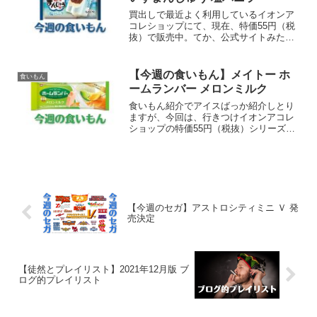
買出しで最近よく利用しているイオンア
コレショップにて、現在、特価55円（税
抜）で販売中。てか、公式サイトみた
ら、定価140円（税抜）なのか。イオン、
激安やんけ。しかし、このアイス、非常
に食いづらい。なんなんだこのカタチ
【今週の食いもん】メイトー ホ
食いもん
は。まぁ、旨いけどな。...
ームランバー メロンミルク
食いもん紹介でアイスばっか紹介しとり
ますが、今回は、行きつけイオンアコレ
ショップの特価55円（税抜）シリーズ第3
弾、現在40代のおっさんであれば、ガキ
の頃には必ずお世話になったと思われる
「メイトー ホームランバー」の紹介でご
ざいます。ホーム...
【今週のセガ】アストロシティミニ Ｖ 発
売決定
【徒然とプレイリスト】2021年12月版 ブ
ログ的プレイリスト