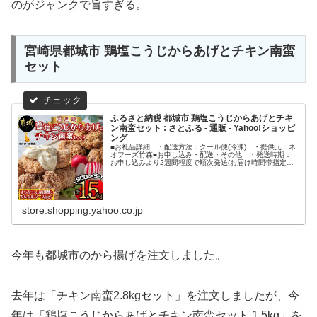
のがジャンクで旨すぎる。
宮崎県都城市 鶏塩こうじからあげとチキン南蛮
セット
ふるさと納税 都城市 鶏塩こうじからあげとチキ
ン南蛮セット : さとふる - 通販 - Yahoo!ショッピ
ング
■お礼品詳細 ・配送方法：クール便(冷凍) ・提供元：ネ
オフーズ竹森■お申し込み・配送・その他 ・発送時期：
お申し込みより2週間程度で順次発送(お届け時間帯指定
可) ・申込受付期間：通年 ・配達外のエリア：離島 ・
寄付証明書の送付時期目安：...
store.shopping.yahoo.co.jp
今年も都城市のから揚げを注文しました。
去年は「チキン南蛮2.8kgセット」を注文しましたが、今
年は「鶏塩こうじからあげとチキン南蛮セット 1.5kg」を