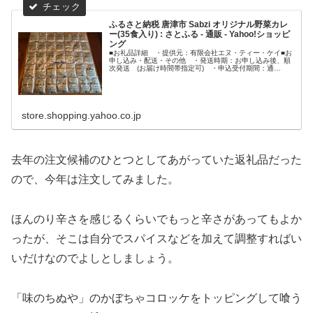
ふるさと納税 唐津市 Sabzi オリジナル野菜カレ
ー(35食入り) : さとふる - 通販 - Yahoo!ショッピ
ング
■お礼品詳細 ・提供元：有限会社エヌ・ティー・ケイ■お
申し込み・配送・その他 ・発送時期：お申し込み後、順
次発送 (お届け時間帯指定可) ・申込受付期間：通
年 ・配達外のエリア： ・寄付証明書の送付時期目安：
申込完了日から２週間程度※お届け...
store.shopping.yahoo.co.jp
去年の注文候補のひとつとしてあがっていた返礼品だった
ので、今年は注文してみました。
ほんのり辛さを感じるくらいでもっと辛さがあってもよか
ったが、そこは自分でスパイスなどを加えて調整すればい
いだけなのでよしとしましょう。
「味のちぬや」のかぼちゃコロッケをトッピングして喰う