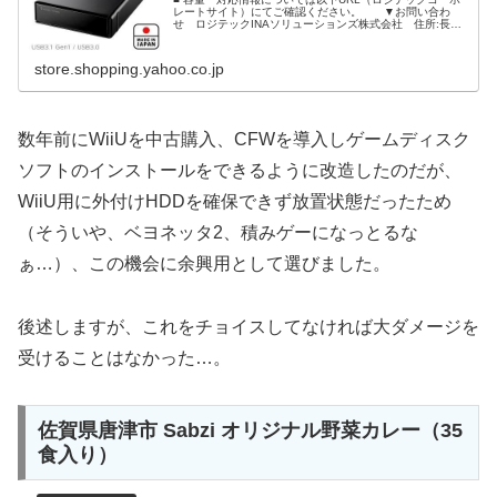
レートサイト）にてご確認ください。 ▼お問い合わ
せ ロジテックINAソリューションズ株式会社 住所:長野
県伊那市美篶8268番地1000 TEL:0265-74-1883
FAX:0...
store.shopping.yahoo.co.jp
数年前にWiiUを中古購入、CFWを導入しゲームディスク
ソフトのインストールをできるように改造したのだが、
WiiU用に外付けHDDを確保できず放置状態だったため
（そういや、ベヨネッタ2、積みゲーになっとるな
ぁ…）、この機会に余興用として選びました。
後述しますが、これをチョイスしてなければ大ダメージを
受けることはなかった…。
佐賀県唐津市 Sabzi オリジナル野菜カレー（35
食入り）