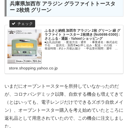
兵庫県加西市 アラジン グラファイトトースタ
ー 2枚焼 グリーン
ふるさと納税 加西市 アラジン 2枚 グリーン 緑 グ
ラファイト トースター 2枚焼き [No5698-0300] :
さとふる - 通販 - Yahoo!ショッピング
■お礼品詳細 ・配送方法：通常 ・事業者名：株式会社
千石 ・提供元：加西市■お申し込み・配送・その他 ・
発送時期：約1ヶ月後お届け ・申込受付期間：通年 ・
配達外のエリア： ・寄付証明書の送付時期目安：ご入金
確認後1〜2週間程度
store.shopping.yahoo.co.jp
いまだにオーブントースターを所持していなかったのだ
が、コロナパンデミック以降、自炊する機会も増えてきて
（とはいっても、電子レンジだけでできるズボラ自炊メイ
ン）、オーブントースター購入を考え始めていたところに
返礼品として用意されていたので、この機会に注文しまし
た。