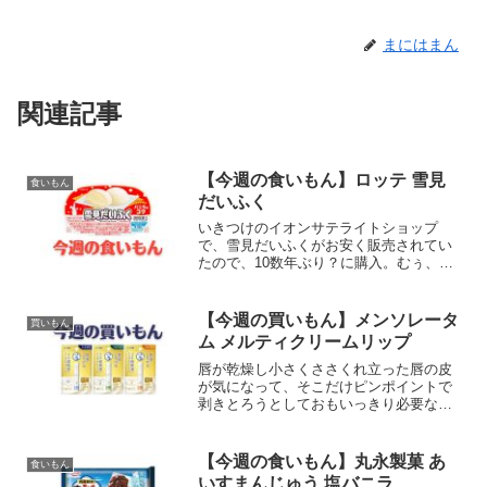
まにはまん
関連記事
【今週の食いもん】ロッテ 雪見
食いもん
だいふく
いきつけのイオンサテライトショップ
で、雪見だいふくがお安く販売されてい
たので、10数年ぶり？に購入。むぅ、こ
んな小っちゃかったけ、だいふくの大き
さ。なんか、昔より小ぶりになっている
気がするぜ。20年以上に渡るデフレ、そ
【今週の買いもん】メンソレータ
買いもん
して消費増税の影響が、...
ム メルティクリームリップ
唇が乾燥し小さくささくれ立った唇の皮
が気になって、そこだけピンポイントで
剥きとろうとしておもいっきり必要な皮
まで剥いてしまい悶絶した男性諸氏は多
いのではないだろうか。もう、わんぱく
小僧じゃないんだし、ええ歳こいて小金
【今週の食いもん】丸永製菓 あ
食いもん
も稼いでるんだから、そん...
いすまんじゅう 塩バニラ