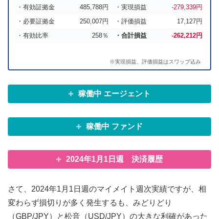
・有効証拠金
485,788円
・実現損益
-279,339円
・必要証拠金
250,007円
・評価損益
17,127円
・有効比率
258％
・合計損益
-262,212円
※実現損益、評価損益はスワップ込み
稼働中 エージェント
稼働中 ファンド
2024年1月1日週 決済履歴
さて、2024年1月1日週のマイメイト週次実績ですが、相
変わらず損切りが多く発生するも、みどりどり
（GBP/JPY）と松音（USD/JPY）の大きな利確があった