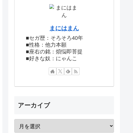
まにはまん
■セガ歴：そろそろ40年
■性格：他力本願
■座右の銘：煩悩即菩提
■好きな奴：にゃんこ
アーカイブ