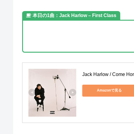
本日の1曲：Jack Harlow – First Class
Jack Harlow / Come Ho
Amazonで見る