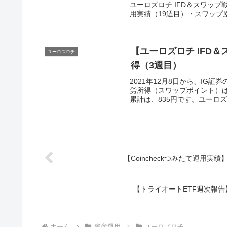
ユーロズロチ IFD＆スワップ
用実績（19週目）・スワップ累計2
【ユーロズロチ IFD＆
ユーロズロチ
得（3週目）
2021年12月8日から、IG証
労所得（スワップポイント）は
累計は、835円です。ユーロズロ
【Coincheckつみたて運用実
【トライオートETF週次報告】
ホーム
資産運用
ユーロズロチ