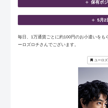
保有ポ
5月
毎日、1万通貨ごとに約100円のお小遣いを
ーロズロチさんでございます。
ユーロズ