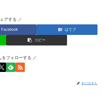
シェアする ／
Facebook
はてブ
コピー
んをフォローする ／
まにはまん