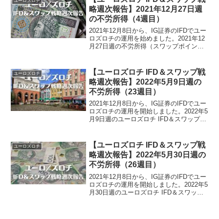
ユーロズロチ
略週次報告】2021年12月27日週
の不労所得（4週目）
2021年12月8日から、IG証券のIFDでユー
ロズロチの運用を始めました。2021年12
月27日週の不労所得（スワップポイン
ト）は、-831円でございました。運用開
始から4週目のスワップポイント累計は、
4円です。ユーロズロチ運用実績（4週...
【ユーロズロチ IFD＆スワップ戦
ユーロズロチ
略週次報告】2022年5月9日週の
不労所得（23週目）
2021年12月8日から、IG証券のIFDでユー
ロズロチの運用を開始しました。2022年5
月9日週のユーロズロチ IFD＆スワップ戦
略による不労所得は、7,154円でございま
した。ユーロズロチ運用実績（23週
目）・スワップ累計50,473円...
【ユーロズロチ IFD＆スワップ戦
ユーロズロチ
略週次報告】2022年5月30日週の
不労所得（26週目）
2021年12月8日から、IG証券のIFDでユー
ロズロチの運用を開始しました。2022年5
月30日週のユーロズロチ IFD＆スワップ
戦略による不労所得は、2,894円でござい
ました。ユーロズロチ運用実績（26週
目）・スワップ累計64,190...