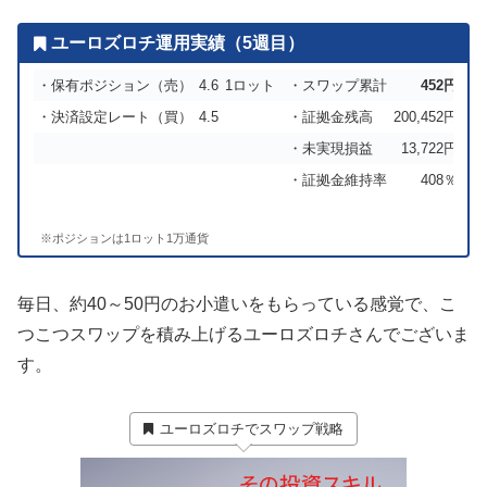
ユーロズロチ運用実績（5週目）
・保有ポジション（売）
4.6
1ロット
・スワップ累計
452
円
・決済設定レート（買）
4.5
・証拠金残高
200,452円
・未実現損益
13,722円
・証拠金維持率
408％
※ポジションは1ロット1万通貨
毎日、約40～50円のお小遣いをもらっている感覚で、こ
つこつスワップを積み上げるユーロズロチさんでございま
す。
ユーロズロチでスワップ戦略