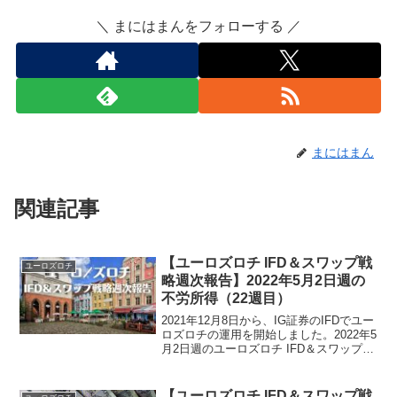
＼ まにはまんをフォローする ／
まにはまん
関連記事
【ユーロズロチ IFD＆スワップ戦
ユーロズロチ
略週次報告】2022年5月2日週の
不労所得（22週目）
2021年12月8日から、IG証券のIFDでユー
ロズロチの運用を開始しました。2022年5
月2日週のユーロズロチ IFD＆スワップ戦
略による不労所得は、5,610円でございま
した。ユーロズロチ運用実績（22週
目）・スワップ累計43,898円...
【ユーロズロチ IFD＆スワップ戦