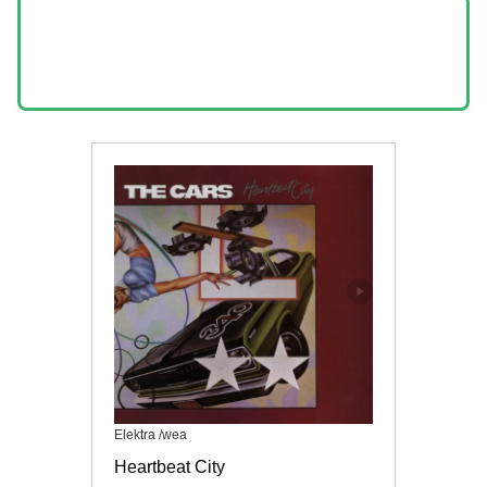
Elektra /wea
Heartbeat City