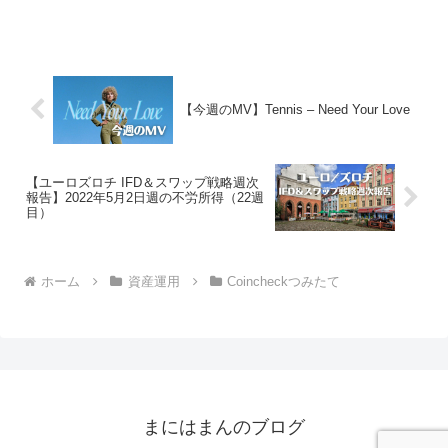
月各1万円ずつ「毎日つみたてプラン」で
積み立てております。仮想通貨積み立て
開始から338日目の積立資産額は、
338,52...
【今週のMV】Tennis – Need Your Love
【ユーロズロチ IFD＆スワップ戦略週次
報告】2022年5月2日週の不労所得（22週
目）
ホーム
資産運用
Coincheckつみたて
まにはまんのブログ