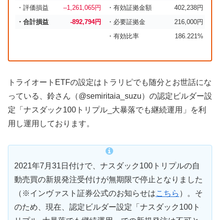
・評価損益
–
1,261,065
円
・有効証拠金額
402,238円
・合計損益
-892,794円
・必要証拠金
216,000円
・有効比率
186.221%
トライオートETFの設定はトラリピでも随分とお世話にな
っている、鈴さん（@semiritaia_suzu）の認定ビルダー設
定「ナスダック100トリプル_大暴落でも継続運用」を利
用し運用しております。
2021年7月31日付けで、ナスダック100トリプルの自
動売買の新規発注受付けが無期限で停止となりました
（※インヴァスト証券公式のお知らせは
こちら
）。そ
のため、現在、認定ビルダー設定「ナスダック100ト