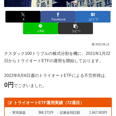
X
Facebook
はてブ
LINE
コピー
2022.06.12
ナスダック100トリプルの株式分割を機に、2021年1月22
日からトライオートETFの運用を開始しております。
2022年6月6日週のトライオートETFによる不労所得は、
0円
でございました。
トライオートETF運用実績（72週目）
・実現損益
368,271円
・証拠金預託額
1,667,503円