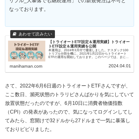
リプル_大暴落でも継続運用」での新規発注は不可と
なっております。
【トライオートETF設定＆運用実績】トライオー
トETF設定＆運用実績を公開
本運用は、2024年3月付で撤退しました。ナスダック100
トリプル分割を機に、2021年1月22日からトライオート
ETFの運用を開始しております。このページでは、まには
まんのトライオートETF設定といままでの運用実績を紹介
していきます。トラ...
2024.04.01
manihaman.com
さて、2022年6月6日週のトライオートETFさんですが、
ここ数日、瀕死状態のトラリピさんばかりを気にしていて
放置状態だったのですが、6月10日に消費者物価指数
（CPI）の発表があったので、気になってログインしてし
てみたら、窓開けで32ドルから27ドルまで一気に暴落し
ておりビビりました。