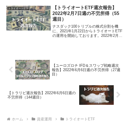
得は、0円でございました。トライオート
ETF運用実績（95週目）・証拠金預...
【トライオートETF週次報告】
トライオートETF
2022年2月7日週の不労所得（55
週目）
ナスダック100トリプルの株式分割を機
に、2021年1月22日からトライオートETF
の運用を開始しております。2022年2月7
日週のトライオートETFによる不労所得
は、0円でございました。トライオート
ETF運用実績（55週目）・実現損益25...
【ユーロズロチ IFD＆スワップ戦略週次
報告】2022年6月6日週の不労所得（27週
目）
【トラリピ週次報告】2022年6月6日週の
不労所得（144週目）
ホーム
資産運用
トライオートETF