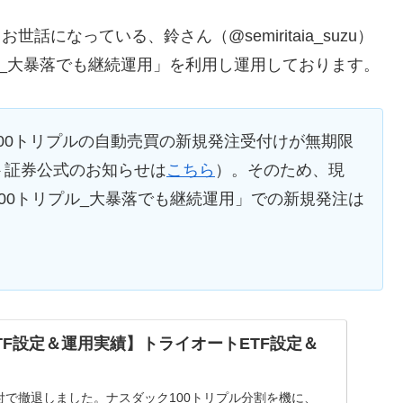
になっている、鈴さん（@semiritaia_suzu）
ル_大暴落でも継続運用」を利用し運用しております。
ク100トリプルの自動売買の新規発注受付けが無期限
ト証券公式のお知らせは
こちら
）。そのため、現
00トリプル_大暴落でも継続運用」での新規発注は
TF設定＆運用実績】トライオートETF設定＆
月付で撤退しました。ナスダック100トリプル分割を機に、