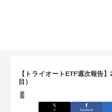
【トライオートETF週次報告】2
目）
トライオートETF
X
Facebook