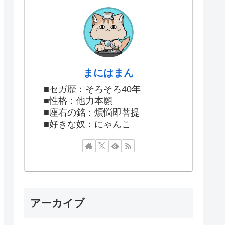
まにはまん
■セガ歴：そろそろ40年
■性格：他力本願
■座右の銘：煩悩即菩提
■好きな奴：にゃんこ
アーカイブ