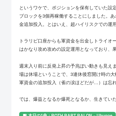
というワケで、ポジションを保有していた設定
ブロックを3個再稼働することにしました。あわ
金追加投入。とはいえ、超ハイリスクでの運
トラリピ口座からも軍資金を出金しトライオー
はかなり攻め攻めの設定運用となっており、
週末入り前に反発上昇の予兆ぽい動きも見え
場は休場ということで、3連休後窓開け時の
軍資金の追加投入（雀の涙ほどだが…）は忘
では、爆益となるか爆死となるか、生きてい
本日の1曲：ROTH BART BALON – Ubugoe