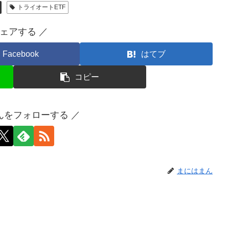
トライオートETF
シェアする ／
Facebook
はてブ
コピー
んをフォローする ／
まにはまん