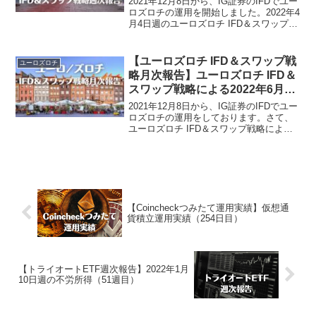
2021年12月8日から、IG証券のIFDでユー
ロズロチの運用を開始しました。2022年4
月4日週のユーロズロチ IFD＆スワップ戦
略による不労所得は、4,724円でございま
した。ユーロズロチ運用実績（18週
目）・スワップ累計20,723円...
【ユーロズロチ IFD＆スワップ戦
ユーロズロチ
略月次報告】ユーロズロチ IFD＆
スワップ戦略による2022年6月の
不労所得
2021年12月8日から、IG証券のIFDでユー
ロズロチの運用をしております。さて、
ユーロズロチ IFD＆スワップ戦略による
2022年6月の不労所得月次報告でございま
す。ユーロズロチ IFD＆スワップ戦略に
よる2022年6月の不労所得は、2...
【Coincheckつみたて運用実績】仮想通
貨積立運用実績（254日目）
【トライオートETF週次報告】2022年1月
10日週の不労所得（51週目）