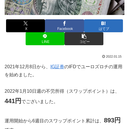
X
Facebook
はてブ
LINE
コピー
2022.01.15
2021年12月8日から、
IG証券
のIFDでユーロズロチの運用
を始めました。
2022年1月10日週の不労所得（スワップポイント）は、
441円
でございました。
893円
運用開始から6週目のスワップポイント累計は、