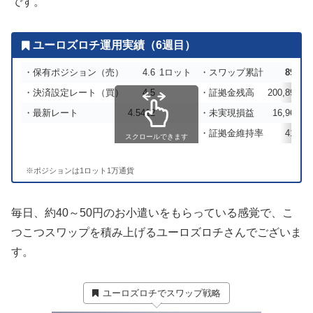
です。
ユーロズロチ運用実績（6週目）
・保有ポジション（売）
4.6
1ロット
・スワップ累計
893
円
・決済設定レート（買）
4.5
・証拠金残高
200,893円
・最新レート
4.5412
・未実現損益
16,965円
・証拠金維持率
418％
スクロールできます
※ポジションは1ロット1万通貨
毎日、約40～50円のお小遣いをもらっている感覚で、こ
つこつスワップを積み上げるユーロズロチさんでございま
す。
ユーロズロチでスワップ戦略