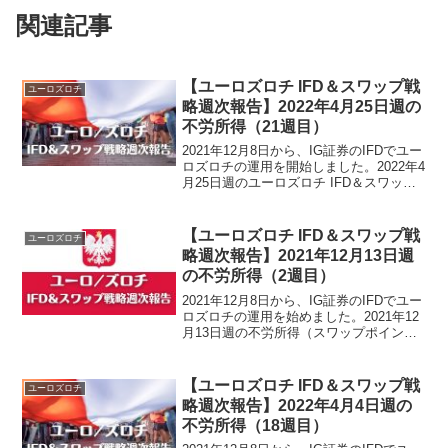
関連記事
【ユーロズロチ IFD＆スワップ戦
ユーロズロチ
略週次報告】2022年4月25日週の
不労所得（21週目）
2021年12月8日から、IG証券のIFDでユー
ロズロチの運用を開始しました。2022年4
月25日週のユーロズロチ IFD＆スワップ
戦略による不労所得は、6,425円でござい
ました。ユーロズロチ運用実績（21週
目）・スワップ累計38,288...
【ユーロズロチ IFD＆スワップ戦
ユーロズロチ
略週次報告】2021年12月13日週
の不労所得（2週目）
2021年12月8日から、IG証券のIFDでユー
ロズロチの運用を始めました。2021年12
月13日週の不労所得（スワップポイン
ト）は、334円でございました。運用開始
から2週目のスワップポイント累計は、
503円です。ユーロズロチ運用実績（2...
【ユーロズロチ IFD＆スワップ戦
ユーロズロチ
略週次報告】2022年4月4日週の
不労所得（18週目）