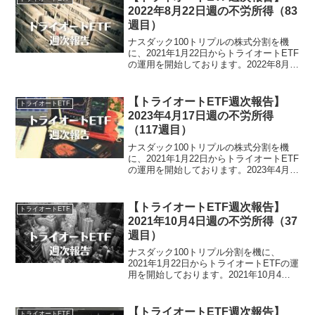
2022年8月22日週の不労所得（83
週目）
ナスダック100トリプルの株式分割を機
に、2021年1月22日からトライオートETF
の運用を開始しております。2022年8月
22日週のトライオートETFによる不労所
得は、0円でございました。トライオート
ETF運用実績（83週目）・証拠金預託...
【トライオートETF週次報告】
トライオートETF
2023年4月17日週の不労所得
（117週目）
ナスダック100トリプルの株式分割を機
に、2021年1月22日からトライオートETF
の運用を開始しております。2023年4月
17日週のトライオートETFによる不労所
得は、0円でございました。トライオート
ETF運用実績（117週目）・証拠金預...
【トライオートETF週次報告】
トライオートETF
2021年10月4日週の不労所得（37
週目）
ナスダック100トリプル分割を機に、
2021年1月22日からトライオートETFの運
用を開始しております。2021年10月4日
週のトライオートETFによる不労所得
は、933円でございました。トライオート
ETF運用実績（37週目累計）・実現損
【トライオートETF週次報告】
トライオートETF