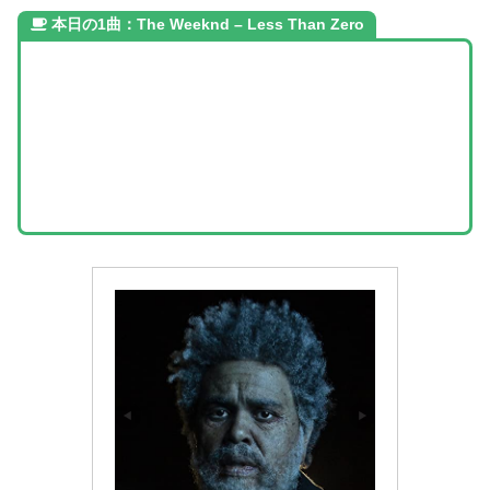
本日の1曲：The Weeknd – Less Than Zero