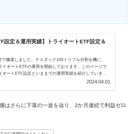
TF設定＆運用実績】トライオートETF設定＆
月付で撤退しました。ナスダック100トリプル分割を機に、
らトライオートETFの運用を開始しております。このページで
イオートETF設定といままでの運用実績を紹介していきま
2024.04.01
、株価はさらに下落の一途を辿り、2か月連続で利益ゼロ