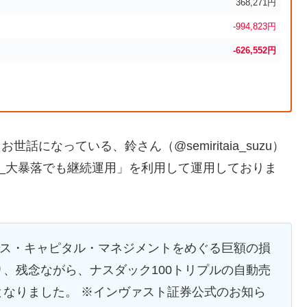
368,271円
-994,823円
-626,552円
になっている、鈴さん（@semiritaia_suzu）
ル_大暴落でも継続運用」を利用して運用しておりま
ゴス・キャピタル・マネジメントをめぐる巨額の損
、残念ながら、ナスダック100トリプルの自動売
なりました。 ※インヴァスト証券公式のお知ら