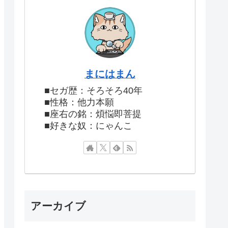
まにはまん
■セガ歴：そろそろ40年
■性格：他力本願
■座右の銘：煩悩即菩提
■好きな奴：にゃんこ
アーカイブ