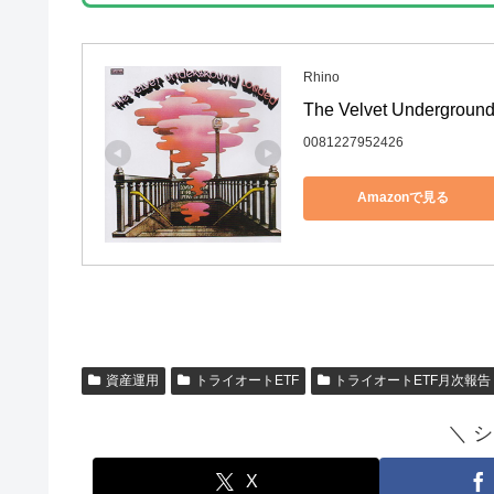
Rhino
The Velvet Underground
0081227952426
Amazonで見る
資産運用
トライオートETF
トライオートETF月次報告
＼ 
X