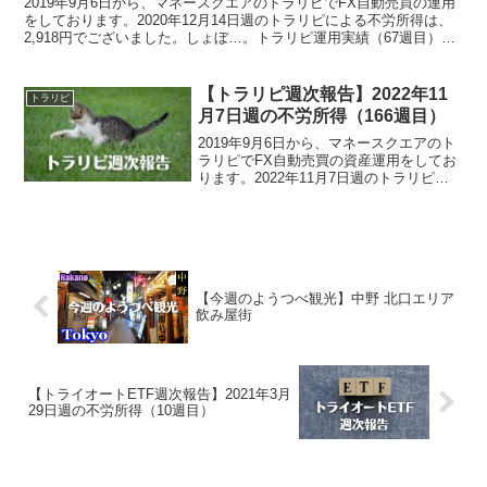
2019年9月6日から、マネースクエアのトラリピでFX自動売買の運用
をしております。2020年12月14日週のトラリピによる不労所得は、
2,918円でございました。しょぼ…。トラリピ運用実績（67週目）・
実現損益：1,775,317円・評価...
【トラリピ週次報告】2022年11
トラリピ
月7日週の不労所得（166週目）
2019年9月6日から、マネースクエアのト
ラリピでFX自動売買の資産運用をしてお
ります。2022年11月7日週のトラリピに
よる不労所得は、13,969円でございまし
た。また、裁量トレードによる実現損益
は、533,574円でございました。トラ...
【今週のようつべ観光】中野 北口エリア
飲み屋街
【トライオートETF週次報告】2021年3月
29日週の不労所得（10週目）