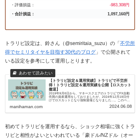
・評価損益：
-983,308円
・合計損益：
1,097,160円
トラリピ設定は、鈴さん（@semiritaia_suzu）の「
不労所
得でセミリタイヤを目指す30代のブログ
」で公開されて
いる設定を参考にして運用しとります。
【トラリピ設定＆運用実績】トラリピで不労所
得！トラリピ設定＆運用実績を公開【ロスカット
撤退】
2019年9月6日から、マネースクエアのトラリピでFX自動
売買の資産運用をしておりましたが、2024年12月19日付
けでロスカットとなり強制退場となりました…。このペー
ジでは、まにはまんのトラリピ設定といままでの運用実績
2024.06.08
manihaman.com
を紹介していきます。...
初めてトラリピを運用するなら、ショック相場に強くトラ
リピと相性がよいといわれている「豪ドル/NZドル（オー