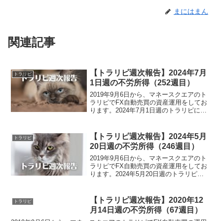
まにはまん
関連記事
【トラリピ週次報告】2024年7月
トラリピ
1日週の不労所得（252週目）
2019年9月6日から、マネースクエアのト
ラリピでFX自動売買の資産運用をしてお
ります。2024年7月1日週のトラリピによ
る不労所得は、10,948円でございまし
た。また、裁量トレードによる実現損益
は、423,834円でございました。トラリ...
【トラリピ週次報告】2024年5月
トラリピ
20日週の不労所得（246週目）
2019年9月6日から、マネースクエアのト
ラリピでFX自動売買の資産運用をしてお
ります。2024年5月20日週のトラリピに
よる不労所得は、37,503円でございまし
た。また、裁量トレードによる実現損益
は、299,634円でございました。トラ...
【トラリピ週次報告】2020年12
トラリピ
月14日週の不労所得（67週目）