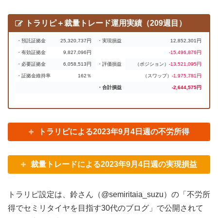
トラリピ＋裁量トレード運用実績（209週目）
・預託証拠金
25,320,737円
・実現損益
12,852,301円
・有効証拠金
9,827,096円
-15,496,876円
・必要証拠金
6,058,513円
・評価損益
（ポジション）
-13,521,095円
・証拠金維持率
162％
（スワップ）
-1,975,781円
・合計損益
-2,644,575円
トラリピによる2023年9月4日週の不労所得
裁量トレードによる2023年9月4日週の実現損益
トラリピ設定は、鈴さん（@semiritaia_suzu）の「不労所
得でセミリタイヤを目指す30代のブログ」で公開されて