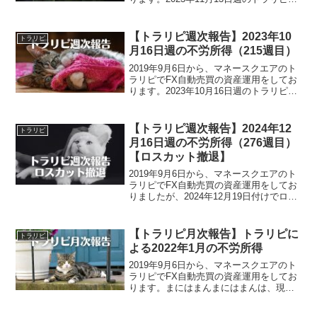
よる不労所得は、16,968円でございまし
た。また、裁量トレードによる実現損益
は、-487,556円でございました。...
【トラリピ週次報告】2023年10
トラリピ
月16日週の不労所得（215週目）
2019年9月6日から、マネースクエアのト
ラリピでFX自動売買の資産運用をしてお
ります。2023年10月16日週のトラリピに
よる不労所得は、26,073円でございまし
た。また、裁量トレードによる実現損益
は、261,753円でございました。ト...
【トラリピ週次報告】2024年12
トラリピ
月16日週の不労所得（276週目）
【ロスカット撤退】
2019年9月6日から、マネースクエアのト
ラリピでFX自動売買の資産運用をしてお
りましたが、2024年12月19日付けでロス
カットとなり強制退場となりました…。
2024年12月16日週のトラリピによる不労
所得は、-14,577,679円でご...
【トラリピ月次報告】トラリピに
トラリピ
よる2022年1月の不労所得
2019年9月6日から、マネースクエアのト
ラリピでFX自動売買の資産運用をしてお
ります。まにはまんまにはまんは、現
在、約10,000,000円の資金でトラリピを
運用し、月平均約100,000円の不労所得を