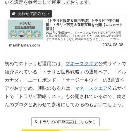
いる設定を参考にして運用しております。
【トラリピ設定＆運用実績】トラリピで不労所
得！トラリピ設定＆運用実績を公開【ロスカット
撤退】
2019年9月6日から、マネースクエアのトラリピでFX自動
売買の資産運用をしておりましたが、2024年12月19日付
けでロスカットとなり強制退場となりました…。このペー
ジでは、まにはまんのトラリピ設定といままでの運用実績
2024.06.08
manihaman.com
を紹介していきます。...
初めてのトラリピ運用には、
マネースクエア
公式サイトで
紹介されている「トラリピ世界戦略」の通貨ペア、「ドル
カナダ」「ユーロポンド」「オージーキウイ」の3通貨ペ
アがおすすめ。興味のある方は、
マネースクエア
公式サイ
トで「トラリピ戦略リスト」も公開されているので、鈴さ
んのブログとあわせて参考にしてみるのもよいでしょう。
トラリピの口座開設はこちらから