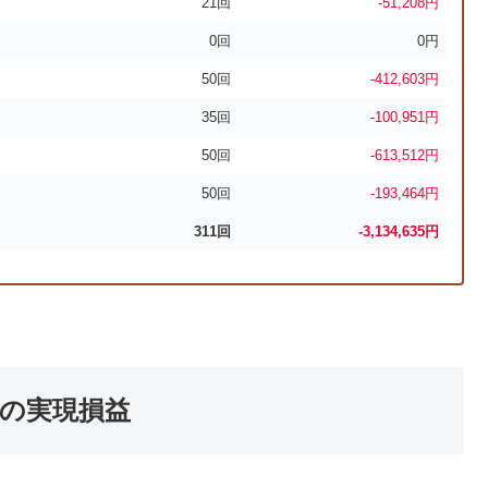
21回
-51,208円
0回
0円
50回
-412,603円
35回
-100,951円
50回
-613,512円
50回
-193,464円
311回
-3,134,635
円
月の実現損益