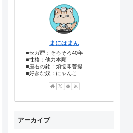
まにはまん
■セガ歴：そろそろ40年
■性格：他力本願
■座右の銘：煩悩即菩提
■好きな奴：にゃんこ
アーカイブ