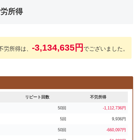
不労所得
-3,134,635円
の不労所得は、
でございました。
リピート回数
不労所得
50回
-1,112,736円
5回
9,936円
50回
-660,097円