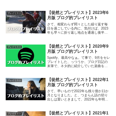
【徒然とプレイリスト】2023年6
プレイリスト
月版 ブログ的プレイリスト
さて、相変わらず悶々とした繰り返す毎
日を過ごしている内に、気付けば、2023
年も早々に折り返し地点を通過し後半戦
に突入です。カラダの老化現象の速度も
加速度的に増してきて辛いですなぁ。
と、口を開けば、なんとも後ろ向きで情
【徒然とプレイリスト】2020年9
プレイリスト
けないことばかりがでて...
月版 ブログ的プレイリスト
Spotify、最高やなぁ。て事で、9月をセレ
ブレイトした、っつうか、ブログ日記の
末筆で、ネタ的に紹介していた楽曲をプ
レイリスト化。テーマ性皆無。では、9月
のブログ的プレイリストでございます。
ばぁ～でぃや～。2020年9月版 ブログ的
【徒然とプレイリスト】2022年1
プレイリスト
プレイ...
月版 ブログ的プレイリスト
さて、早いもので2022年も残り僅か11か
月となりました。と、つまらん話の切り
出しは置いときまして、2022年も年明け
早々、オミクロン株感染拡大、トンガ沖
の海底火山大噴火、株価暴落、緊迫する
ウクライナ情勢、北朝鮮のミサイル発射
【徒然とプレイリスト】2021年1
プレイリスト
などなど、世界...