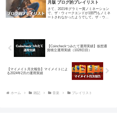
月版 ブログ的プレイリスト
さて、2021年グラミー賞ノミネーション
で、ザ・ウィークエンドが1部門もノミネ
ートされなかったようでして。ザ・ウィ
ークエンド本人は、おこのようです。
「ブラインディング・ライツ」のMVの血
反吐が、グラミー賞のコンプライアンス
に引っかかったと思...
【Coincheckつみたて運用実績】仮想通
貨積立運用実績（1028日目）
【マイメイト月次報告】マイメイトによ
る2024年2月の運用実績
ホーム
雑記
音楽
プレイリスト