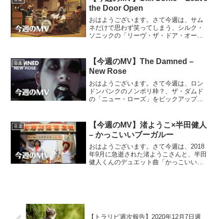
サいけど一番ロックンロー...
the Door Open
おはようございます。さて今週は、サム
ネだけで思わず笑ってしまう、シルク・
ソニックの「リーヴ・ザ・ドア・オープ
ン」をピックアップ。うーん、ブルー
ノ・マーズとアンダーソン・パークの完
璧なまでの優男っぷりがなんともウザい
【今週のMV】The Damned –
音楽
（笑）ブルーノ・マーズ、ニ...
New Rose
おはようございます。さて今週は、ロン
ドンパンクのノンポリ枠？、ザ・ダムド
の「ニュー・ローズ」をピックアップ。
あくまで一般的なイメージでのハナシに
なりますが、ザ・クラッシュやセック
ス・ピストルズと比べると、ルックスも
【今週のMV】渚ようこ×半田健人
音楽
含めて、どうにもB級的なノ...
– かっこいいブーガルー
おはようございます。さて今週は、2018
年9月に急逝された渚ようこさんと、半田
健人くんのデュエット曲「かっこいいブ
ーガルー」をピックアップ。うん、かっ
こいい。ロケ地が巣鴨ってところがまた
なんとも味わい深い。そういえば、2000
年代に昭和歌謡...
【トラリピ週次報告】2020年12月7日週