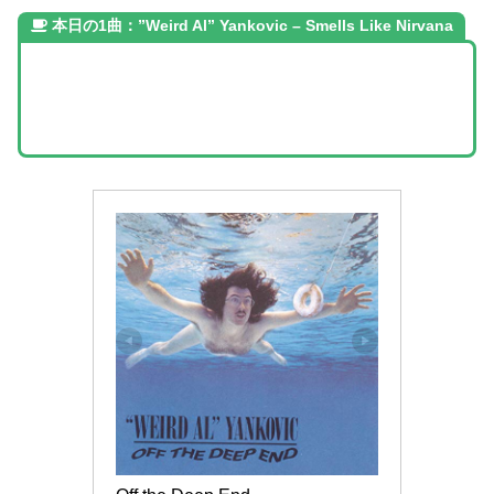
本日の1曲：”Weird Al” Yankovic – Smells Like Nirvana