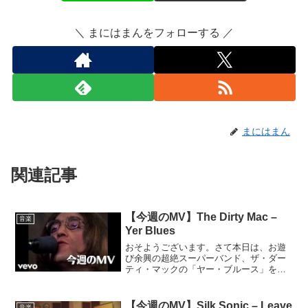
＼ まにはまんをフォローする ／
まにはまん
関連記事
【今週のMV】The Dirty Mac –
音楽
Yer Blues
おそようございます。さて本日は、お遊
び余興の超絶スーパーバンド、ザ・ダー
ティ・マックの「ヤー・ブルース」をピ
ックアップ。ああ、最高すぎる。なんだ
これ。反則やろ。何気に一番オサレでカ
ッコつけのキース・リチャーズ、一番ダ
【今週のMV】Silk Sonic – Leave
音楽