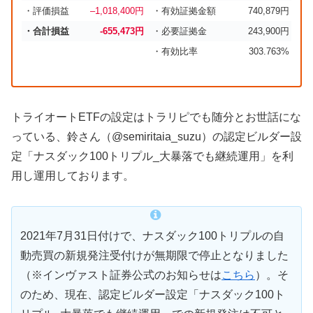
・評価損益
–
1,018,400
円
・有効証拠金額
740,879円
・合計損益
-655,473円
・必要証拠金
243,900円
・有効比率
303.763%
トライオートETFの設定はトラリピでも随分とお世話にな
っている、鈴さん（@semiritaia_suzu）の認定ビルダー設
定「ナスダック100トリプル_大暴落でも継続運用」を利
用し運用しております。
2021年7月31日付けで、ナスダック100トリプルの自
動売買の新規発注受付けが無期限で停止となりました
（※インヴァスト証券公式のお知らせは
こちら
）。そ
のため、現在、認定ビルダー設定「ナスダック100ト