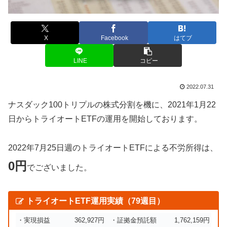
X
Facebook
はてブ
LINE
コピー
2022.07.31
ナスダック100トリプルの株式分割を機に、2021年1月22
日からトライオートETFの運用を開始しております。
2022年7月25日週のトライオートETFによる不労所得は、
0円
でございました。
トライオートETF運用実績（79週目）
・実現損益
362,927円
・証拠金預託額
1,762,159円