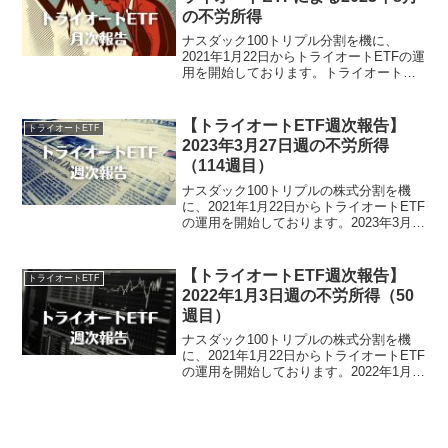
の不労所得
ナスダック100トリプル分割を機に、
2021年1月22日からトライオートETFの運
用を開始しております。トライオート
ETFによる2023年8月の不労所得月次報告
でございます。トライオートETFによる
2023年8月の不労所得は、0円でござい
【トライオートETF週次報告】
トライオートETF
ま...
2023年3月27日週の不労所得
（114週目）
ナスダック100トリプルの株式分割を機
に、2021年1月22日からトライオートETF
の運用を開始しております。2023年3月
27日週のトライオートETFによる不労所
得は、-25,852円でございました。トライ
オートETF運用実績（114週目...
【トライオートETF週次報告】
トライオートETF
2022年1月3日週の不労所得（50
週目）
ナスダック100トリプルの株式分割を機
に、2021年1月22日からトライオートETF
の運用を開始しております。2022年1月3
日週のトライオートETFによる不労所得
は、0円でございました。トライオート
ETF運用実績（50週目）・実現損益20...