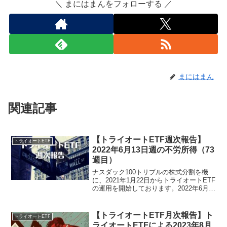
＼ まにはまんをフォローする ／
まにはまん
関連記事
【トライオートETF週次報告】
トライオートETF
2022年6月13日週の不労所得（73
週目）
ナスダック100トリプルの株式分割を機
に、2021年1月22日からトライオートETF
の運用を開始しております。2022年6月
13日週のトライオートETFによる不労所
得は、0円でございました。トライオート
ETF運用実績（73週目）・実現損益3...
【トライオートETF月次報告】ト
トライオートETF
ライオートETFによる2023年8月