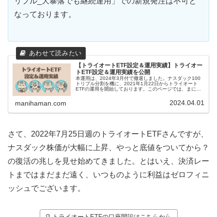
リプル_大暴落でも継続運用」での新規発注は不可と
なっております。
【トライオートETF設定＆運用実績】トライオー
トETF設定＆運用実績を公開
本運用は、2024年3月付で撤退しました。ナスダック100
トリプル分割を機に、2021年1月22日からトライオート
ETFの運用を開始しております。このページでは、まには
まんのトライオートETF設定といままでの運用実績を紹介
していきます。トラ...
2024.04.01
manihaman.com
さて、2022年7月25日週のトライオートETFさんですが、
ナスダック株価が大幅に上昇、やっと底値をついてから？
の復活の兆しを見せ始めてきました。とはいえ、決済レー
トまではまだまだ遠く、いつものように利益はゼロフィニ
ッシュでございます。
トライオートETFの口座開設はこちらから