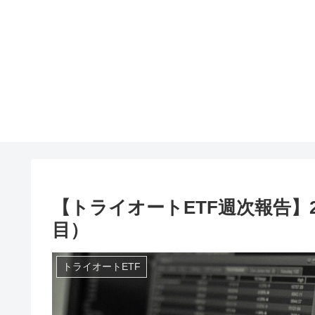
【トライオートETF週次報告】2
目）
トライオートETF