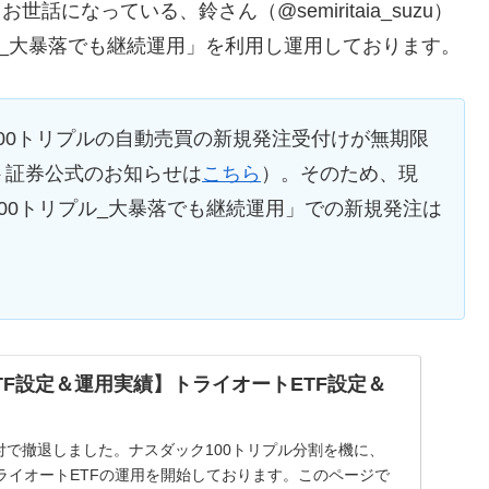
になっている、鈴さん（@semiritaia_suzu）
ル_大暴落でも継続運用」を利用し運用しております。
ク100トリプルの自動売買の新規発注受付けが無期限
ト証券公式のお知らせは
こちら
）。そのため、現
00トリプル_大暴落でも継続運用」での新規発注は
TF設定＆運用実績】トライオートETF設定＆
月付で撤退しました。ナスダック100トリプル分割を機に、
らトライオートETFの運用を開始しております。このページで