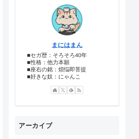
まにはまん
■セガ歴：そろそろ40年
■性格：他力本願
■座右の銘：煩悩即菩提
■好きな奴：にゃんこ
アーカイブ