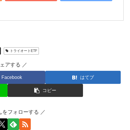
トライオートETF
シェアする ／
Facebook
はてブ
コピー
んをフォローする ／