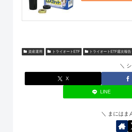
資産運用
トライオートETF
トライオートETF週次報告
＼ 
X
LINE
＼ まにはま